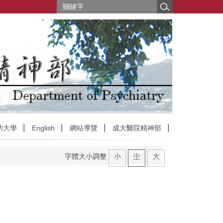
功大學
English
網站導覽
成大醫院精神部
字體大小調整
小
中
大