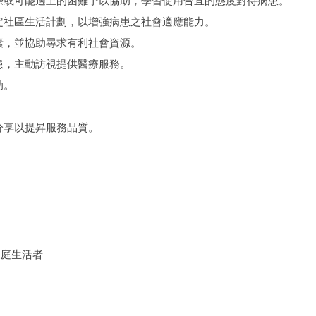
實際或可能遇上的困難予以協助，學習使用合宜的態度對待病患。
擬定社區生活計劃，以增強病患之社會適應能力。
因素，並協助尋求有利社會資源。
病患，主動訪視提供醫療服務。
助。
分享以提昇服務品質。
家庭生活者