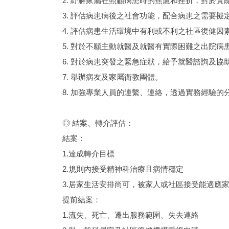
2. 紓解家屬在照顧病患時的焦慮和挫折，對於
3. 評估病患病後之社會功能，配合病患之需要
4. 評估病患生活環境中有利或不利之社區復健
5. 對於不願主動就醫及就醫有實際困難之出院
6. 對於病患突發之緊急症狀，給予就醫諮詢及協
7. 舉辦病友及家屬衛教團體。
8. 加強專業人員的連繫、連絡，透過實務經驗的
◎ 結案、轉介評估：
結案：
1.達成轉介目標
2.規則內接受精神科治療且病情穩定
3.居家生活安排尚可，被家人或社區接受能適應
提前結案：
1.流失、死亡、遷出服務範圍、失去連絡