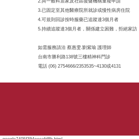
2.與一般科居家及社區復健機構重複申請
3.已固定至其他醫療院所就診或慢性病房住院
4.可規則回診按時服藥已追蹤達3個月者
5.持續追蹤達3個月者，關係建立困難，拒絕家訪
如需服務請洽 蔡惠雯.劉紫瑜 護理師
台南市勝利路138號三樓精神科門診
電話 (06) 2754666/2353535~4130或4131
_google7405f394eecafd8b.html