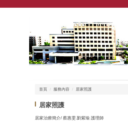
跳
到
主
要
內
容
區
首頁
服務內容
居家照護
居家照護
居家治療簡介/ 蔡惠雯.劉紫瑜 護理師