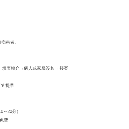
疾病患者。
 填表轉介→病人或家屬簽名→ 接案
者宜提早
0～20分）
免費